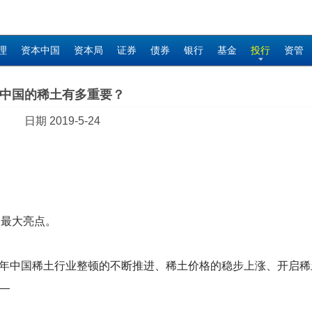
理
资本中国
资本局
证券
债券
银行
基金
投行
资管
中国的稀土有多重要？
日期 2019-5-24
场最大亮点。
年中国稀土行业整顿的不断推进、稀土价格的稳步上涨、开启稀
—