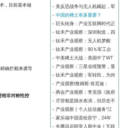
术，目前基本做
美反恐战争与无人机崛起，军
中国的稀土有多重要？
巨头转身：产业互联网时代正
钛禾产业观察：深圳制造，四
钛禾产业观察：无人机梦醒
钛禾产业观察：90％军工企
中美稀土大战：美国中了WT
产业观察：三星业绩预警，显
能精确拦截来袭导
钛禾产业观察：军转民，为何
产业观察I詹姆斯·肯尼迪：
两会产业观察：李克强《政府
进程非对称性控
尽管都是跳水表演，但历史不
产业观察丨个人征信服务“江
家乐福中国卖给苏宁，24年
先腾讯后阿里入股中金！互联