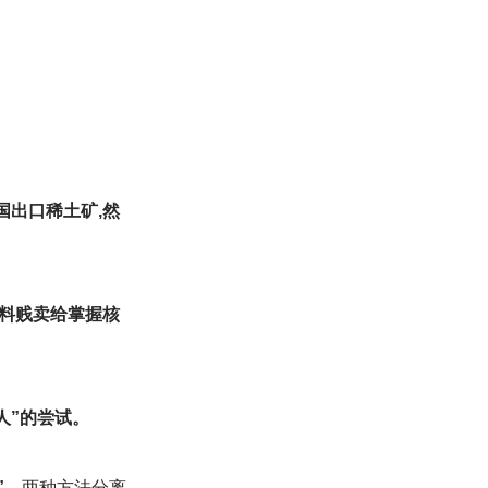
国出口稀土矿,然
料贱卖给掌握核
人”的尝试。
”
，两种方法分离