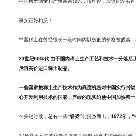
中国稀土储量和产量遥遥领先，按理说，应该能左右世
事实正好相反！
中国稀土在曾经很长一段时间内以极低的价格被贱卖，
20
世纪60年代,由于国内稀土生产工艺和技术十分落后
后再高价进口稀土制品。
一些国家把稀土生产技术作为高度机密对中国实行封锁
心开发利用技术的国家，严峻的现实迫使中国加快稀土
在关键时候，总有一些
“脊梁”
们挺身而出，
1972年
17
种稀土元素的化学性质极为相似,分离提纯十分困难