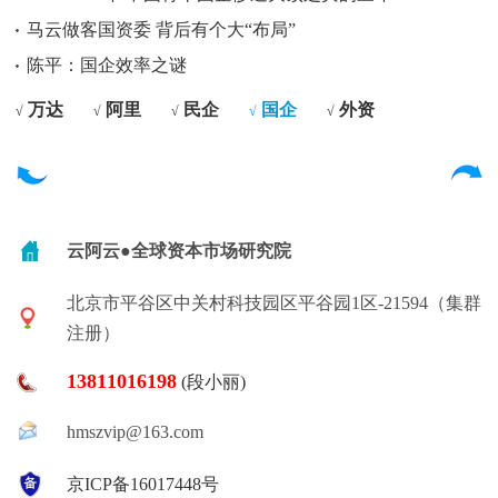
马云做客国资委 背后有个大“布局”
陈平：国企效率之谜
万达
阿里
民企
国企
外资
√
√
√
√
√
云阿云●全球资本市场研究院
北京市平谷区中关村科技园区平谷园1区-21594（集群
注册）
13811016198
(段小丽)
hmszvip@163.com
京ICP备16017448号