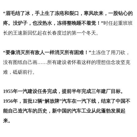
“眉毛结了冰，手上生了冻疮和裂口，寒风吹来，一股钻心的
疼。没炉子，也没热水，冻得整晚睡不着觉！”
时任起重班班
长的王速新回忆起在长春度过的第一个冬天。
“要像消灭所有敌人一样消灭所有困难！”
土冻住了用刀砍，
没有图纸自己画……所有建设者怀着这样的理想信念攻坚克
难，砥砺前行。
1955
年一汽建设任务完成，提前半年完成三年建厂目标。
1956年，首批12辆“解放牌”汽车在一汽下线，结束了中国不
能自己造汽车的历史，新中国的汽车工业从此蓬勃发展起
来。