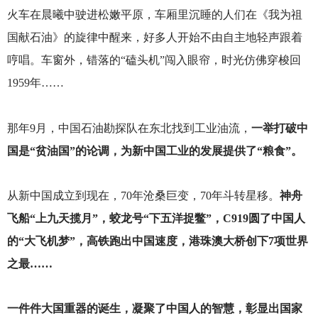
火车在晨曦中驶进松嫩平原，车厢里沉睡的人们在《我为祖
国献石油》的旋律中醒来，好多人开始不由自主地轻声跟着
哼唱。车窗外，错落的“磕头机”闯入眼帘，时光仿佛穿梭回
1959年……
那年9月，中国石油勘探队在东北找到工业油流，
一举打破中
国是“贫油国”的论调，为新中国工业的发展提供了“粮食”。
从新中国成立到现在，70年沧桑巨变，70年斗转星移。
神舟
飞船“上九天揽月”，蛟龙号“下五洋捉鳖”，C919圆了中国人
的“大飞机梦”，高铁跑出中国速度，港珠澳大桥创下7项世界
之最……
一件件大国重器的诞生，凝聚了中国人的智慧，彰显出国家