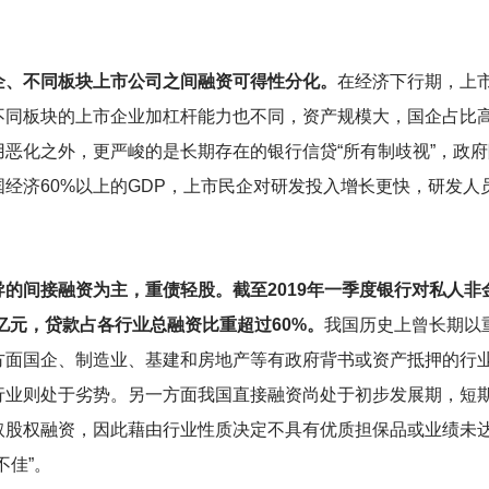
企、不同板块上市公司之间融资可得性分化。
在经济下行期，上
不同板块的上市企业加杠杆能力也不同，资产规模大，国企占比
恶化之外，更严峻的是长期存在的银行信贷“所有制歧视”，政
经济60%以上的GDP，上市民企对研发投入增长更快，研发人
的间接融资为主，重债轻股。截至2019年一季度银行对私人非金
万亿元，贷款占各行业总融资比重超过60%。
我国历史上曾长期以
方面国企、制造业、基建和房地产等有政府背书或资产抵押的行
行业则处于劣势。另一方面我国直接融资尚处于初步发展期，短
取股权融资，因此藉由行业性质决定不具有优质担保品或业绩未
不佳”。