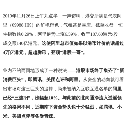
2019
年11月26日上午九点半，一声锣响，港交所满是代表阿
里（09988.HK）的鲜艳橙色，气氛甚是喜庆。截至收盘，恒
生指数跌0.29%，阿里逆势上涨6.59%，收于187.60港元/股，
成交额140亿港元。
这使阿里总市值如果以港币计价的话超过
4万亿港元，超越腾讯，登顶“港股一哥”。
业内不约而同地形成了一种说法
——港股市场终于集齐了“新
消费巨头”，即腾讯、美团点评和阿里。
从资金的动向就可看
出市场对这三巨头的追捧，尚未被纳入互联互通名单的
阿里
已经“三连阳”，涨幅超10%。与此前的北向通净流入遥遥领
先的格局不同，近期南下资金势头也十分猛烈，如腾讯、小
米、美团点评等备受青睐。