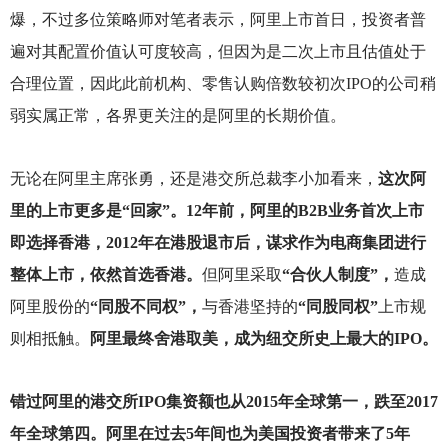
爆，不过多位策略师对笔者表示，阿里上市首日，投资者普
遍对其配置价值认可度较高，但因为是二次上市且估值处于
合理位置，因此此前机构、零售认购倍数较初次IPO的公司稍
弱实属正常，各界更关注的是阿里的长期价值。
无论在阿里主席张勇，还是港交所总裁李小加看来，
这次阿
里的上市更多是“回家”。12年前，阿里的B2B业务首次上市
即选择香港，2012年在港股退市后，谋求作为电商集团进行
整体上市，依然首选香港。
但阿里采取
“合伙人制度”，
造成
阿里股份的
“同股不同权”，
与香港坚持的
“同股同权”
上市规
则相抵触。
阿里最终舍港取美，成为纽交所史上最大的IPO。
错过阿里的港交所IPO集资额也从2015年全球第一，跌至2017
年全球第四。阿里在过去5年间也为美国投资者带来了5年