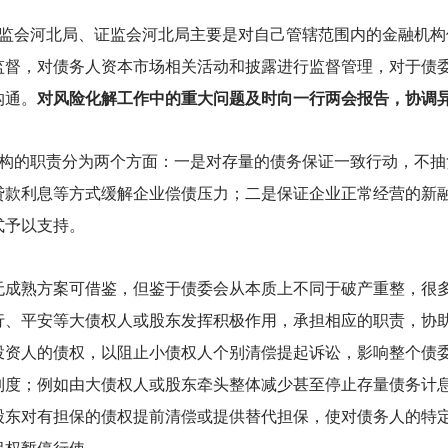
监会河北局、证监会河北局主要是对自己管辖范围内的金融机构
监督，对债务人资本市场相关活动和披露进行监督管理，对于债
沟通。
对风险化解工作中的重大问题及时向一行两会报告，协调
构的职责分为两个方面：一是对存量的债务保证一致行动，不抽
贷款利息等方式缓解企业偿债压力；二是保证企业正常经营的新
式予以支持。
无成熟方案可借鉴，但鉴于债委会从本质上不同于破产重整，很
行、平安等大债权人或股东发挥积极作用，承担相应的职责，协
投资人的债权，以阻止小债权人个别清偿提起诉讼，影响整个债
制度；例如由大债权人或股东牵头整体减少甚至停止存量债务计
股东对有担保的债权提前清偿或提供替代担保，使对债务人的特