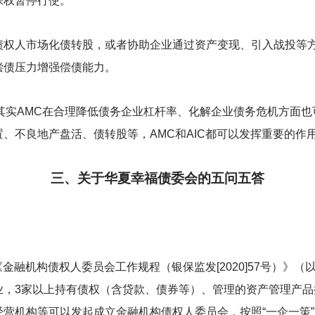
保权暂停行使。
债权人市场化债转股，或者协助企业通过资产变现、引入战投等
偿债压力增强偿债能力。
， 其实AMC在合理降低债务企业杠杆率、化解企业债务危机方面
、不良地产盘活、债转股等，AMC和AIC都可以发挥重要的作
三、关于华夏幸福债委会的五问五答
《金融机构债权人委员会工作规程（银保监发[2020]57号）》
业，3家以上持有债权（含贷款、债券等）、管理的资产管理产品
营机构等可以发起成立金融机构债权人委员会，按照“一企一策