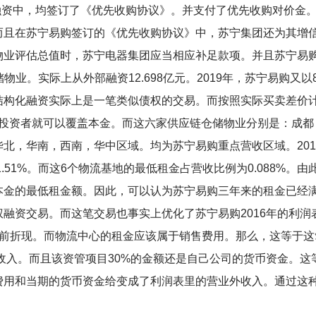
构化融资中，均签订了《优先收购协议》。并支付了优先收购对价金。
而且在苏宁易购签订的《优先收购协议》中，苏宁集团还为其增
物业评估总值时，苏宁电器集团应当相应补足款项。并且苏宁易购
储物业。实际上从外部融资12.698亿元。2019年，苏宁易购又
结构化融资实际上是一笔类似债权的交易。而按照实际买卖差价计
外部投资者就可以覆盖本金。而这六家供应链仓储物业分别是：成
，华南，西南，华中区域。均为苏宁易购重点营收区域。2017年
.51%。而这6个物流基地的最低租金占营收比例为0.088%。
本金的最低租金额。因此，可以认为苏宁易购三年来的租金已经
融资交易。而这笔交易也事实上优化了苏宁易购2016年的利
提前折现。而物流中心的租金应该属于销售费用。那么，这等于这
外收入。而且该资管项目30%的金额还是自己公司的货币资金。
费用和当期的货币资金给变成了利润表里的营业外收入。通过这