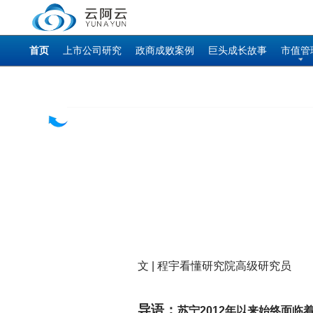
首页
上市公司研究
政商成败案例
巨头成长故事
市值管
文 | 程宇看懂研究院高级研究员
导语：
苏宁2012年以来始终面